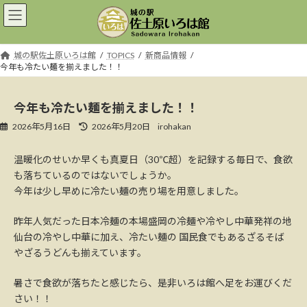
コ
ナ
ン
ビ
テ
ゲ
ン
ー
城の駅佐土原いろは館
TOPICS
新商品情報
ツ
シ
今年も冷たい麺を揃えました！！
へ
ョ
ス
ン
キ
に
今年も冷たい麺を揃えました！！
ッ
移
最
2026年5月16日
2026年5月20日
irohakan
プ
動
終
更
温暖化のせいか早くも真夏日（30℃超）を記録する毎日で、食欲
新
も落ちているのではないでしょうか。
日
時
今年は少し早めに冷たい麺の売り場を用意しました。
:
昨年人気だった日本冷麺の本場盛岡の冷麺や冷やし中華発祥の地
仙台の冷やし中華に加え、冷たい麺の 国民食でもあるざるそば
やざるうどんも揃えています。
暑さで食欲が落ちたと感じたら、是非いろは館へ足をお運びくだ
さい！！