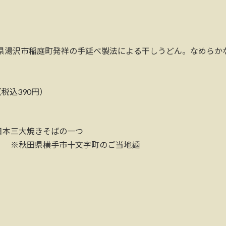
県湯沢市稲庭町発祥の手延べ製法による干しうどん。なめらか
税込390円）
日本三大焼きそばの一つ
） ※秋田県横手市十文字町のご当地麺