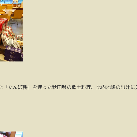
た「たんぽ餅」を使った秋田県の郷土料理。比内地鶏の出汁に