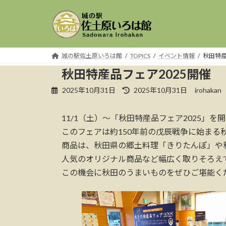
コ
ナ
ン
ビ
テ
ゲ
ン
ー
ツ
シ
城の駅佐土原いろは館
TOPICS
イベント情報
秋田特産
へ
ョ
秋田特産品フェア2025開催
ス
ン
最
2025年10月31日
2025年10月31日
irohakan
キ
に
終
ッ
移
更
プ
動
11/1（土）～「秋田特産品フェア2025」を
新
日
このフェアは約150年前の戊辰戦争に始ま
時
商品は、秋田県の郷土料理「きりたんぽ」や
:
人気のオリジナル商品など幅広く取りそろえ
この機会に秋田のうまいものをぜひご堪能く