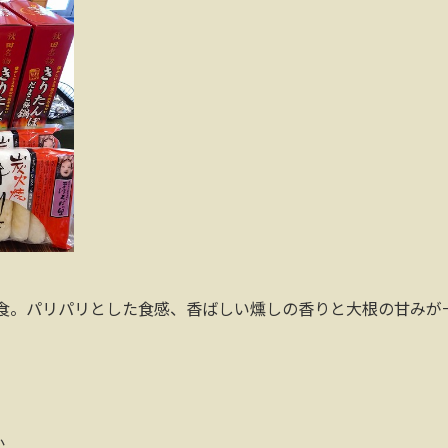
食。パリパリとした食感、香ばしい燻しの香りと大根の甘みが
）
か