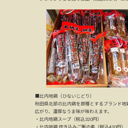
■比内地鶏（ひないじどり）
秋田県北部の比内鶏を原種とするブランド地
広がり、濃厚なうま味が味わえます。
・比内地鶏スープ（税込320円）
・比内地鶏 炊き込みご飯の素（税込420円）